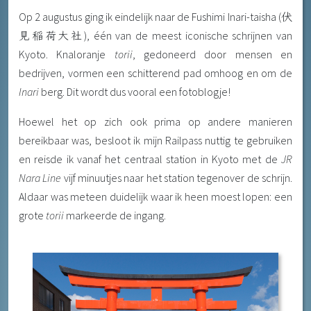
Op 2 augustus ging ik eindelijk naar de Fushimi Inari-taisha (伏
見稲荷大社), één van de meest iconische schrijnen van
Kyoto. Knaloranje
torii
, gedoneerd door mensen en
bedrijven, vormen een schitterend pad omhoog en om de
Inari
berg. Dit wordt dus vooral een fotoblogje!
Hoewel het op zich ook prima op andere manieren
bereikbaar was, besloot ik mijn Railpass nuttig te gebruiken
en reisde ik vanaf het centraal station in Kyoto met de
JR
Nara Line
vijf minuutjes naar het station tegenover de schrijn.
Aldaar was meteen duidelijk waar ik heen moest lopen: een
grote
torii
markeerde de ingang.