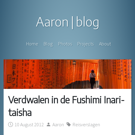
Aaron
blog
Home
Blog
Photos
Projects
About
Verdwalen in de Fushimi Inari-
taisha
10 August 2012
Aaron
Reisverslagen