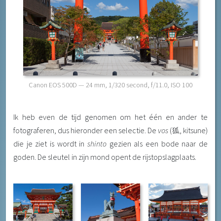
Canon EOS 500D
—
24 mm
,
1/320 second
,
f/11.0
,
ISO 100
Ik heb even de tijd genomen om het één en ander te
fotograferen, dus hieronder een selectie. De
vos
(狐, kitsune)
die je ziet is wordt in
shinto
gezien als een bode naar de
goden. De sleutel in zijn mond opent de rijstopslagplaats.