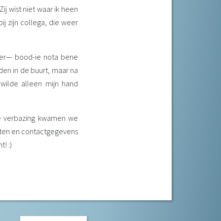
ij wist niet waar ik heen
j zijn collega, die weer
ater— bood-ie nota bene
jden in de buurt, maar na
 wilde alleen mijn hand
ze verbazing kwamen we
raten en contactgegevens
! :)