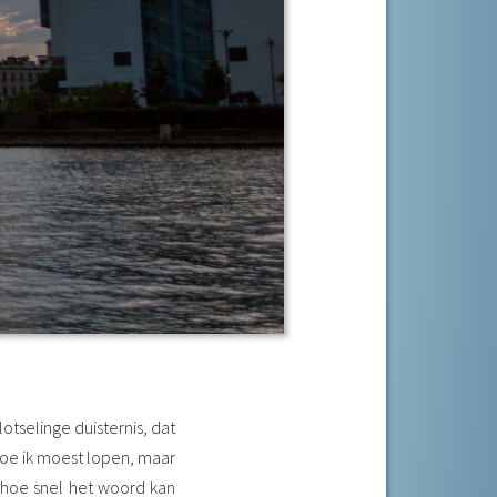
otselinge duisternis, dat
hoe ik moest lopen, maar
k hoe snel het woord kan