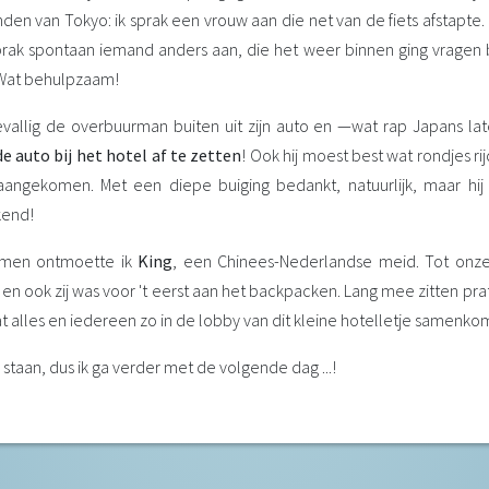
n van Tokyo: ik sprak een vrouw aan die net van de fiets afstapte. Z
ak spontaan iemand anders aan, die het weer binnen ging vragen bi
 Wat behulpzaam!
toevallig de overbuurman buiten uit zijn auto en —wat rap Japans l
e auto bij het hotel af te zetten
! Ook hij moest best wat rondjes ri
aangekomen. Met een diepe buiging bedankt, natuurlijk, maar hij
kend!
omen ontmoette ik
King
, een Chinees-Nederlandse meid. Tot on
, en ook zij was voor 't eerst aan het backpacken. Lang mee zitten p
at alles en iedereen zo in de lobby van dit kleine hotelletje samenkomt
staan, dus ik ga verder met de volgende dag ...!