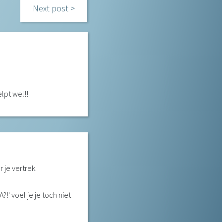
Next post
lpt wel!!
 je vertrek.
!' voel je je toch niet