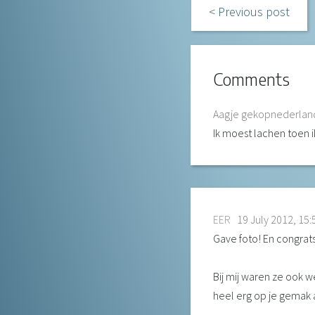
Previous post
Comments
Aagje gekopnederland
Ik moest lachen toen i
EER
19 July 2012, 15:
Gave foto! En congrat
Bij mij waren ze ook w
heel erg op je gemak a