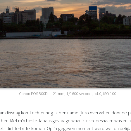
Canon EOS 500D
—
21 mm
,
1/1600 second
,
f/4.0
,
ISO 100
an dinsdag komt echter nog. Ik ben namelijk zo overvallen door de pl
t ben. Met m'n beste Japans gevraagd waar ik in vredesnaam was en 
 iets dichterbij te komen. Op 'n gegeven moment werd wel duidelij