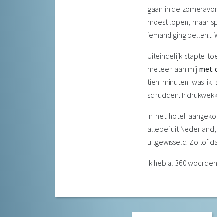
gaan in de zomeravonde
moest lopen, maar spr
iemand ging bellen...
Uiteindelijk stapte 
meteen aan mij
met d
tien minuten was ik 
schudden. Indrukwek
In het hotel aangek
allebei uit Nederland
uitgewisseld. Zo tof d
Ik heb al 360 woorden 