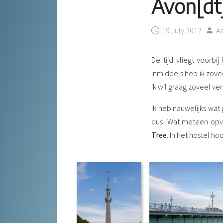
Avon[dt
19 July 2012
A
De tijd vliegt voorbi
inmiddels heb ik zove
ik wil graag zoveel ver
Ik heb nauwelijks wat 
dus! Wat meteen opvi
Tree
. In het hostel h