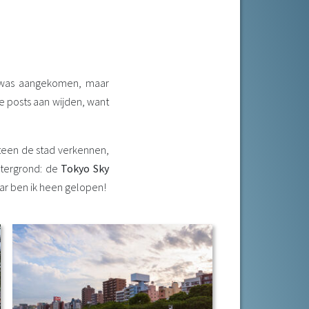
tel was aangekomen, maar
e posts aan wijden, want
Meteen de stad verkennen,
htergrond: de
Tokyo Sky
aar ben ik heen gelopen!