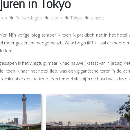
]uren in Tokyo
aron
Reisverslagen
Japan
Tokyo
sunsets
j hier. Mijn vorige blog schreef ik toen ik praktisch net in het ho
el meer gezien en meegemaakt... Waar begin ik?! :) Ik zal er meerder
tellen!
geslapen in het vliegtuig, maar ik had nauwelijks last van 'n jetlag. 
el toen ik naar het hotel liep, was een gigantische toren in de ac
oorde ik dat er een park met een tempel vlakbij in de buurt was, dus d