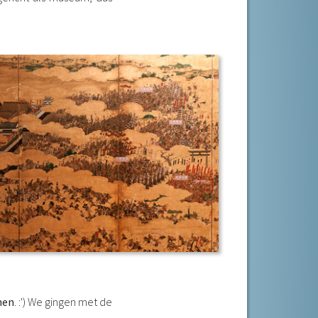
hen
. :') We gingen met de