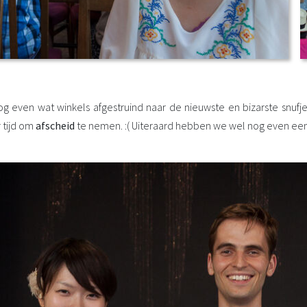
 even wat winkels afgestruind naar de nieuwste en bizarste snufje
 tijd om
afscheid
te nemen. :( Uiteraard hebben we wel nog even ee