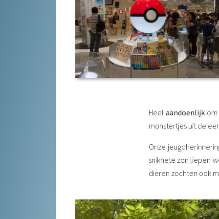
Heel
aandoenlijk
om d
monstertjes uit de eer
Onze jeugdherinnering
snikhete zon liepen w
dieren zochten ook ma