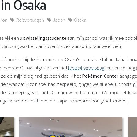
 in Osaka
aron
Reisverslagen
Japan
Osaka
as Aki een
uitwisselingsstudente
aan mijn school waar ik mee optro
vandaag was het dan zover: na zes jaar zou ik haar weer zien!
fsproken bij de Starbucks op Osaka's centrale station. Ik had nog 
ennen van Osaka, afgezien van het
festival woensdag
, dus er viel no
t ze op mijn blog had gelezen dat ik het
Pokémon Center
aangegev
en was dat ik zo'n spel had gespeeld, gingen we allebei uit nostalgie
de verdieping van het Daimaru-winkelcentrum! (Vermoedelijk 
Engelse woord 'mall', met het Japanse woord voor 'groot' ervoor.)