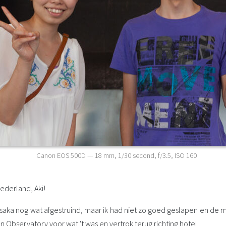
Canon EOS 500D
—
18 mm
,
1/30 second
,
f/3.5
,
ISO 160
ederland, Aki!
 Osaka nog wat afgestruind, maar ik had niet zo goed geslapen en de 
en Observatory voor wat 't was en vertrok terug richting hotel.