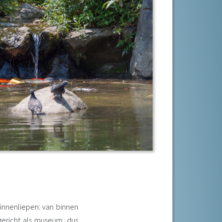
innenliepen: van binnen
ngericht als museum, dus