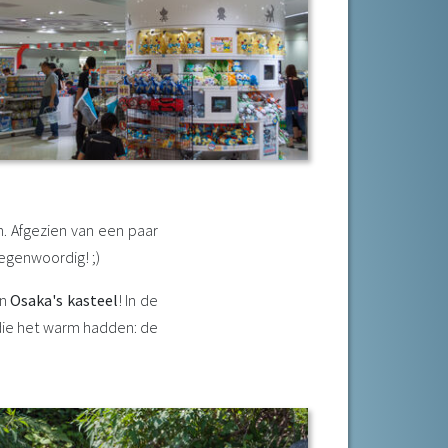
. Afgezien van een paar
tegenwoordig! ;)
an
Osaka's kasteel
! In de
 die het warm hadden: de