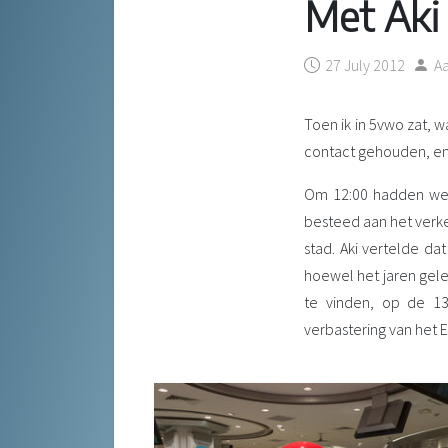
Met Aki
27 July 2012
A
Toen ik in 5vwo zat, w
contact gehouden, en 
Om 12:00 hadden we a
besteed aan het verk
stad. Aki vertelde da
hoewel het jaren geled
te vinden, op de 13
verbastering van het 