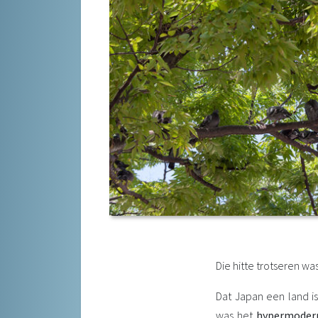
Die hitte trotseren w
Dat Japan een land i
was het
hypermoder