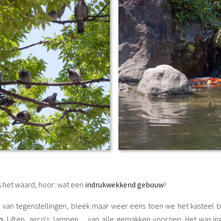
as het waard, hoor: wat een
indrukwekkend gebouw
!
s van tegenstellingen, bleek maar weer eens toen we het kasteel b
n
. Liften, airco's, lampen ... van alle gemakken voorzien. Het was i